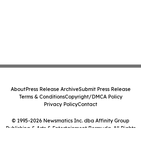
About
Press Release Archive
Submit Press Release
Terms & Conditions
Copyright/DMCA Policy
Privacy Policy
Contact
© 1995-2026 Newsmatics Inc. dba Affinity Group
Publishing & Arts & Entertainment Bermuda. All Rights
Reserved.